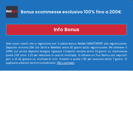
Bonus scommesse esclusivo 100% fino a 200€
Info Bonus
Solo nuovi utenti che si registrano con il codice bonus Netbet OANETSPORT alla registrazione.
Deposito minimo 20€ (no Skrill e Neteller) entro 30 giorni dalla registrazione. Per ottenere il
100% sul primo deposito bisogna rigiocare l’importo versato entro 15 giorni su scommesse
quota 2.00 (min. 1.25 per selezione in caso di multipla). Si ottiene un Fun Bonus con requisiti
pari a x3 da giocare su multiple di min. 4 eventi e quota 1.50 per ciascuno entro 7 giorni. Si
applicano ulteriori termini e condizioni.
T&Cs completi